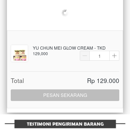
YU CHUN MEI GLOW CREAM - TKD
129,000
Total
Rp 129.000
PESAN SEKARANG
`