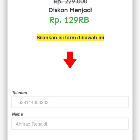
Rp. 229.000
Diskon Menjadi
Rp. 129RB 
Silahkan isi form dibawah ini
Telepon
Nama