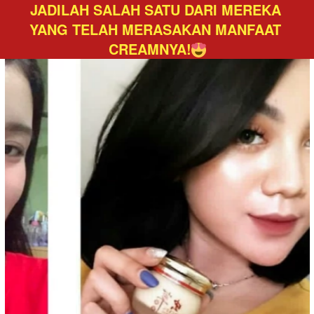
JADILAH SALAH SATU DARI MEREKA 
YANG TELAH MERASAKAN MANFAAT 
CREAMNYA!