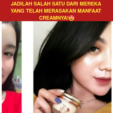
JADILAH SALAH SATU DARI MEREKA 
YANG TELAH MERASAKAN MANFAAT 
CREAMNYA!