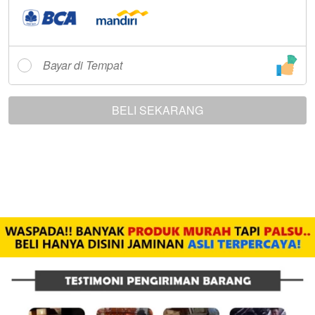
Bayar di Tempat
BELI SEKARANG
`