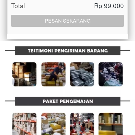
Total
Rp 99.000
PESAN SEKARANG
`