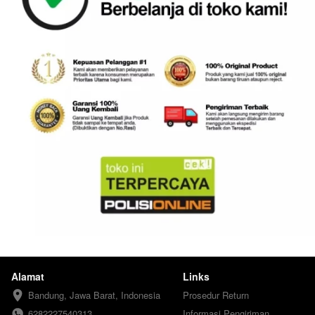
Alamat
Links
Bandung, Jawa Barat, Indonesia
Prosedur Return
6282227540313
Informasi Pengiriman