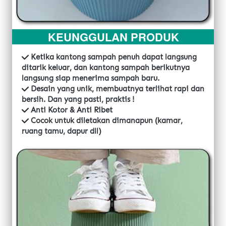
KEUNGGULAN PRODUK
 Ketika kantong sampah penuh dapat langsung 
ditarik keluar, dan kantong sampah berikutnya 
langsung siap menerima sampah baru.
 Desain yang unik, membuatnya terlihat rapi dan 
bersih. Dan yang pasti, praktis !
 Anti Kotor & Anti Ribet
 Cocok untuk diletakan dimanapun (kamar, 
ruang tamu, dapur dll)