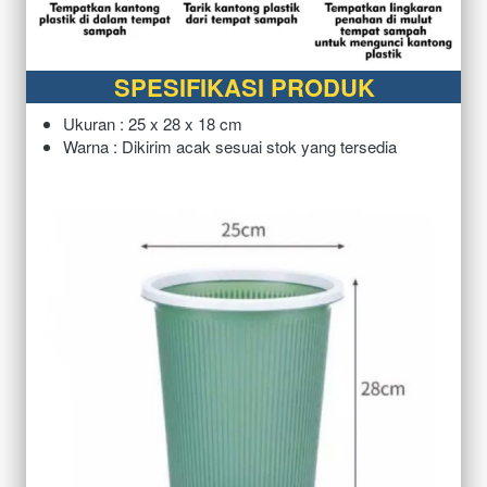
SPESIFIKASI PRODUK
Ukuran : 25 x 28 x 18 cm
Warna : Dikirim acak sesuai stok yang tersedia