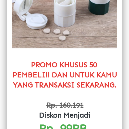
PROMO KHUSUS 50 
PEMBELI!! DAN UNTUK KAMU 
YANG TRANSAKSI SEKARANG.
Rp. 160.191
Diskon Menjadi
Rp. 99RB 