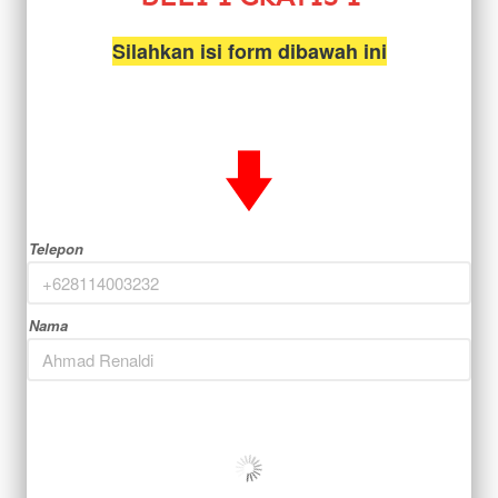
Silahkan isi form dibawah ini
Telepon
Nama