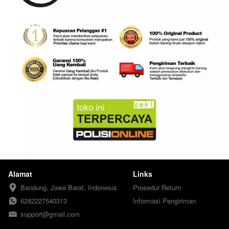
Alamat
Links
Bandung, Jawa Barat, Indonesia
Prosedur Return
6282227540313
Informasi Pengiriman
support@gmail.com