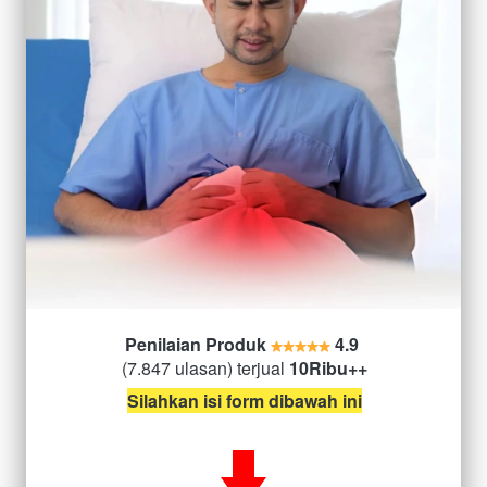
Penilaian Produk
4.9
(7.847 ulasan) terjual
10Ribu++
Silahkan isi form dibawah ini