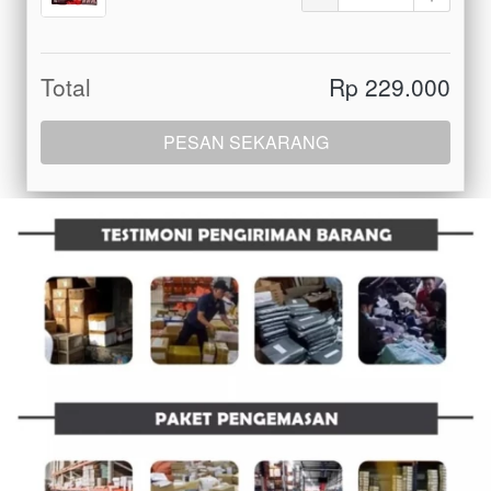
Total
Rp 229.000
PESAN SEKARANG
`