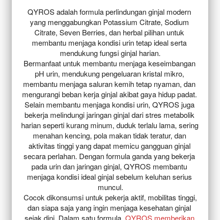
QYROS adalah formula perlindungan ginjal modern 
yang menggabungkan Potassium Citrate, Sodium 
Citrate, Seven Berries, dan herbal pilihan untuk 
membantu menjaga kondisi urin tetap ideal serta 
mendukung fungsi ginjal harian.

Bermanfaat untuk membantu menjaga keseimbangan 
pH urin, mendukung pengeluaran kristal mikro, 
membantu menjaga saluran kemih tetap nyaman, dan 
mengurangi beban kerja ginjal akibat gaya hidup padat. 
Selain membantu menjaga kondisi urin, QYROS juga 
bekerja melindungi jaringan ginjal dari stres metabolik 
harian seperti kurang minum, duduk terlalu lama, sering 
menahan kencing, pola makan tidak teratur, dan 
aktivitas tinggi yang dapat memicu gangguan ginjal 
secara perlahan. Dengan formula ganda yang bekerja 
pada urin dan jaringan ginjal, QYROS membantu 
menjaga kondisi ideal ginjal sebelum keluhan serius 
muncul.

 Cocok dikonsumsi untuk pekerja aktif, mobilitas tinggi, 
dan siapa saja yang ingin menjaga kesehatan ginjal 
sejak dini. Dalam satu formula, 
QYROS memberikan 