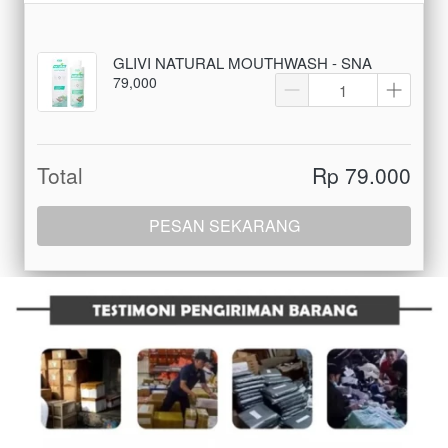
GLIVI NATURAL MOUTHWASH - SNA
79,000
Total
Rp 79.000
PESAN SEKARANG
`