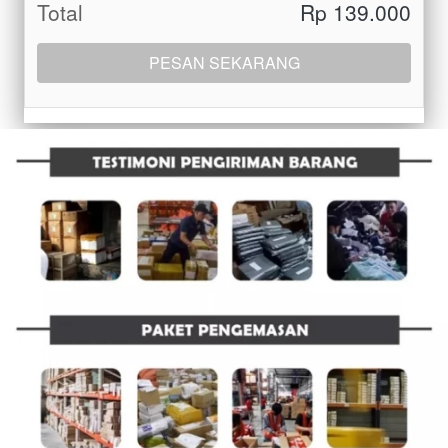
Total
Rp 139.000
PESAN SEKARANG
`