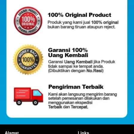
Alamat
Links
Bandung, Jawa Barat, Indonesia
Prosedur Return
6282227540313
Informasi Pengiriman