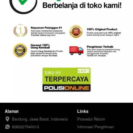
Alamat
Links
Bandung, Jawa Barat, Indonesia
Prosedur Return
6282227540313
Informasi Pengiriman