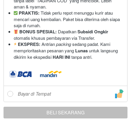
tanpa label "TAGIHAN COD" yang mencolok. Lebih 
aman & nyaman.
PRAKTIS:
 Tidak perlu repot menunggu kurir atau 
mencari uang kembalian. Paket bisa diterima oleh siapa 
saja di rumah.
BONUS SPESIAL:
 Dapatkan 
Subsidi Ongkir
otomatis khusus pembayaran via Transfer.
 EKSPRES:
 Antrian 
packing
 sedang padat. Kami 
memprioritaskan pesanan yang 
Lunas
 untuk langsung 
dikirim ke ekspedisi 
HARI INI
 tanpa antri.
Bayar di Tempat
BELI SEKARANG
`