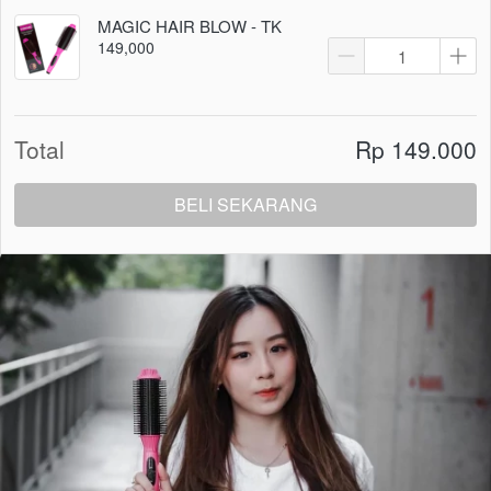
MAGIC HAIR BLOW - TK
149,000
Total
Rp 149.000
BELI SEKARANG
`