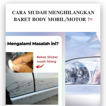
𝐂𝐀𝐑𝐀 𝐌𝐔𝐃𝐀𝐇 𝐌𝐄𝐍𝐆𝐇𝐈𝐋𝐀𝐍𝐆𝐊𝐀𝐍 
𝐁𝐀𝐑𝐄𝐓 𝐁𝐎𝐃𝐘 𝐌𝐎𝐁𝐈𝐋/𝐌𝐎𝐓𝐎𝐑 ?