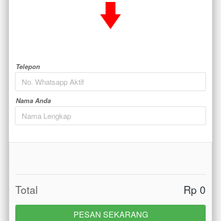
Telepon
Nama Anda
Total
Rp 0
PESAN SEKARANG
`