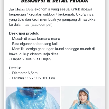
DESKRIPSI & DETAIL PRODUK
𝐉𝐚𝐬 𝐇𝐮𝐣𝐚𝐧 𝐁𝐨𝐥𝐚 ekonomis yang sesuai untuk dibawa 
berpergian / kegiatan outdoor / berkemah. Ukurannya 
yang tipis dan kecil membuatnya gampang dimasukkan 
ke dalam tas (atau dompet).
Deskripsi produk: 
- 
Mudah di bawa kemana mana
- 
Bisa digunakan berulang kali
- 
Memiliki design gantungan kunci sehingga mudah di 
bawa, cukup dicantel saja ditas
- Dapat 5 Bola / Jas Hujan 
𝐃𝐞𝐭𝐚𝐢𝐥𝐬:
- 
Diameter 6,5cm
- 
 Ukuran 
115 x 90 x 130 Cm