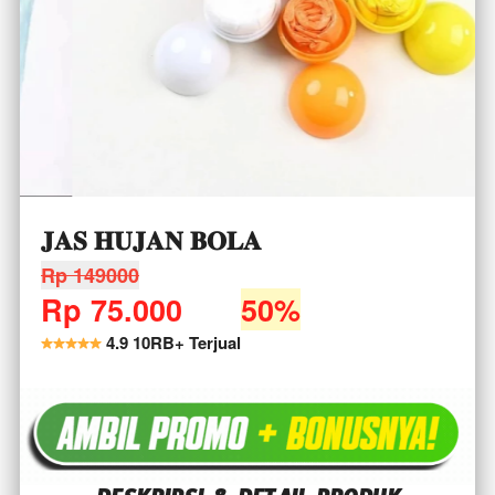
𝐉𝐀𝐒 𝐇𝐔𝐉𝐀𝐍 𝐁𝐎𝐋𝐀
Rp 149000
Rp 75.000
-----
50%
 4.9 10RB+ Terjual