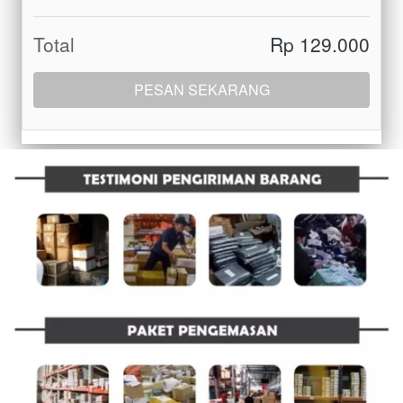
Total
Rp 129.000
PESAN SEKARANG
`