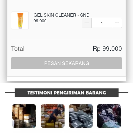
GEL SKIN CLEANER - SND
99,000
Total
Rp 99.000
PESAN SEKARANG
`