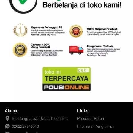
Alamat
Links
Bandung, Jawa Barat, Indonesia
Prosedur Return
6282227540313
Informasi Pengiriman