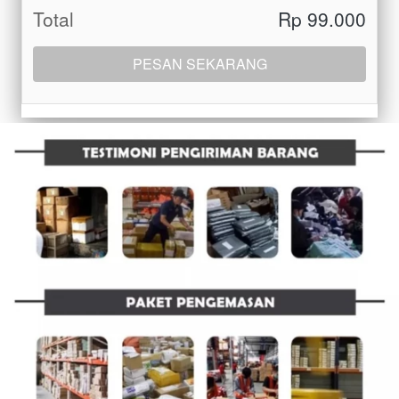
Total
Rp 99.000
PESAN SEKARANG
`