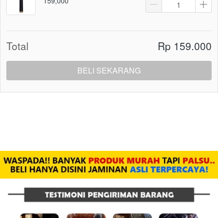
159,000
Total
Rp 159.000
BELI SEKARANG
`